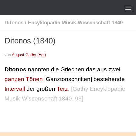
Ditonos
/
Encyklopädie Musik-Wissenschaft 1840
Ditonos (1840)
von
August Gathy (Hg.)
Ditonos
nannten die Griechen das aus zwei
ganzen Tönen
[Ganztonschritten] bestehende
Intervall
der großen
Terz
.
[
Gathy Encyklopädie
Musik-Wissenschaft 1840
, 98]