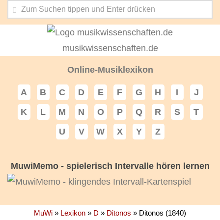
musikwissenschaften.de
Online-Musiklexikon
A
B
C
D
E
F
G
H
I
J
K
L
M
N
O
P
Q
R
S
T
U
V
W
X
Y
Z
MuwiMemo - spielerisch Intervalle hören lernen
MuWi
»
Lexikon
»
D
»
Ditonos
»
Ditonos (1840)