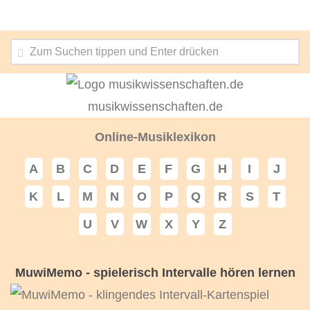
musikwissenschaften.de
Online-Musiklexikon
A
B
C
D
E
F
G
H
I
J
K
L
M
N
O
P
Q
R
S
T
U
V
W
X
Y
Z
MuwiMemo - spielerisch Intervalle hören lernen