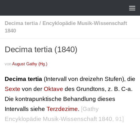
Decima tertia
/
Encyklopädie Musik-Wissenschaft
1840
Decima tertia (1840)
von
August Gathy (Hg.)
Decima tertia
(Intervall von dreizehn Stufen), die
Sexte
von der
Oktave
des Grundtons, z. B. C-a.
Die kontrapunktische Behandlung dieses
Intervalls siehe
Terzdezime
.
[
Gathy
Encyklopädie Musik-Wissenschaft 1840
, 91]