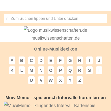
musikwissenschaften.de
Online-Musiklexikon
A
B
C
D
E
F
G
H
I
J
K
L
M
N
O
P
Q
R
S
T
U
V
W
X
Y
Z
MuwiMemo - spielerisch Intervalle hören lernen