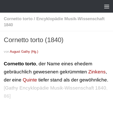
Cornetto torto
/
Encyklopädie Musik-Wissenschaft
1840
Cornetto torto (1840)
von
August Gathy (Hg.)
Cornetto torto
, der Name eines ehedem
gebräuchlich gewesenen gekrümmten
Zinkens
,
der eine
Quinte
tiefer stand als der gewöhnliche.
[
Gathy Encyklopädie Musik-Wissenschaft 1840
,
86]