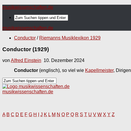
musikwissenschaften.de
musikwissenschaften.de
Conductor
/
Riemanns Musiklexikon 1929
Conductor (1929)
von
Alfred Einstein
10. Dezember 2024
Conductor
(englisch), so viel wie
Kapellmeister
, Dirigen
musikwissenschaften.de
A
B
C
D
E
F
G
H
I
J
K
L
M
N
O
P
Q
R
S
T
U
V
W
X
Y
Z