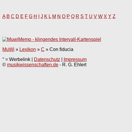
A
B
C
D
E
F
G
H
I
J
K
L
M
N
O
P
Q
R
S
T
U
V
W
X
Y
Z
MuWi
»
Lexikon
»
C
»
Con fiducia
° = Werbelink |
Datenschutz
|
Impressum
©
musikwissenschaften.de
- R. G. Ehlert