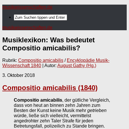
musikwissenschaften.de
musikwissenschaften.de
Musiklexikon: Was bedeutet
Compositio amicabilis
?
Rubrik:
Compositio amicabilis
/
Encyklopädie Musik-
Wissenschaft 1840
| Autor:
August Gathy (Hg.)
3. Oktober 2018
Compositio amicabilis (1840)
Compositio amicabilis
, der gütliche Vergleich,
dass von heut an binnen zehn Jahren zum
Besten der Kunst keine Musik mehr
getrieben
würde, ließe sich vielleicht, vermittelst
angedrohter zehn Taler Strafe für jeden
Betretungsfall, polizeilich zu Stande bringen.