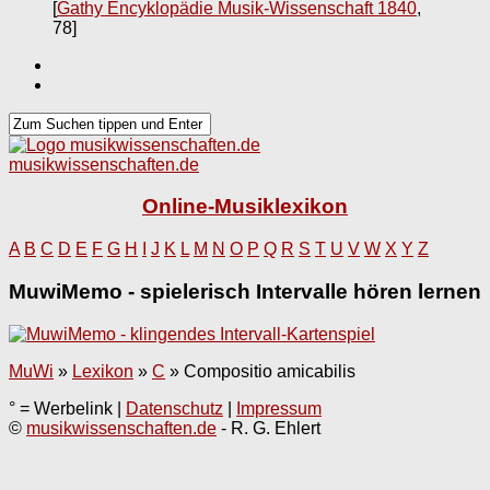
[
Gathy Encyklopädie Musik-Wissenschaft 1840
,
78]
musikwissenschaften.de
Online-Musiklexikon
A
B
C
D
E
F
G
H
I
J
K
L
M
N
O
P
Q
R
S
T
U
V
W
X
Y
Z
MuwiMemo - spielerisch Intervalle hören lernen
MuWi
»
Lexikon
»
C
»
Compositio amicabilis
° = Werbelink |
Datenschutz
|
Impressum
©
musikwissenschaften.de
- R. G. Ehlert