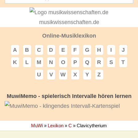
musikwissenschaften.de
Online-Musiklexikon
A
B
C
D
E
F
G
H
I
J
K
L
M
N
O
P
Q
R
S
T
U
V
W
X
Y
Z
MuwiMemo - spielerisch Intervalle hören lernen
MuWi
»
Lexikon
»
C
»
Clavicytherium