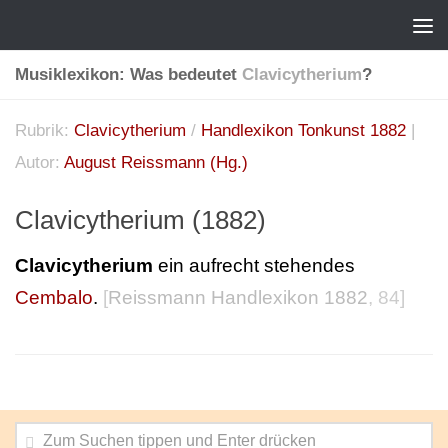
Musiklexikon: Was bedeutet
Clavicytherium
?
Rubrik:
Clavicytherium
/
Handlexikon Tonkunst 1882
|
Autor:
August Reissmann (Hg.)
Clavicytherium (1882)
Clavicytherium
ein aufrecht stehendes
Cembalo
.
[
Reissmann Handlexikon 1882
, 84]