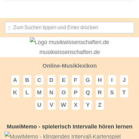
musikwissenschaften.de
Online-Musiklexikon
A
B
C
D
E
F
G
H
I
J
K
L
M
N
O
P
Q
R
S
T
U
V
W
X
Y
Z
MuwiMemo - spielerisch Intervalle hören lernen