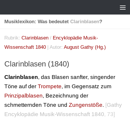
Musiklexikon: Was bedeutet
Clarinblasen
?
Rubrik:
Clarinblasen
/
Encyklopädie Musik-
Wissenschaft 1840
| Autor:
August Gathy (Hg.)
Clarinblasen (1840)
Clarinblasen
, das Blasen sanfter, singender
Töne auf der
Trompete
, im Gegensatz zum
Prinzipalblasen
, Bezeichnung der
schmetternden Töne und
Zungenstöße
.
[
Gathy
Encyklopädie Musik-Wissenschaft 1840
, 73]