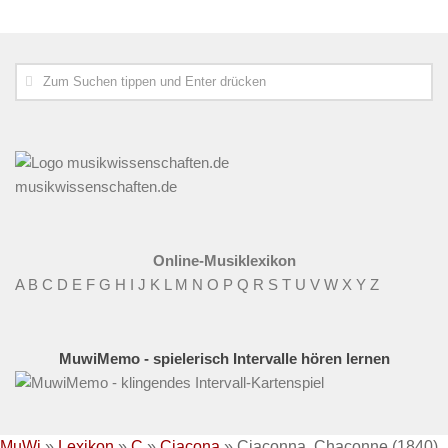
musikwissenschaften.de
Online-Musiklexikon
A
B
C
D
E
F
G
H
I
J
K
L
M
N
O
P
Q
R
S
T
U
V
W
X
Y
Z
MuwiMemo - spielerisch Intervalle hören lernen
MuWi
»
Lexikon
»
C
»
Ciacona
»
Ciaconna, Chaconne (1840)