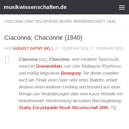
musikwissenschaften.de
CIACONA
/
ENCYKLOPÄDIE MUSIK-WISSENSCHAFT 1840
Ciaconna, Chaconne (1840)
VON
AUGUST GATHY (HG.)
17. FEBRUAR 2019
17. FEBRUAR 2019
Ciaconna
[sic],
Chaconne
, eine veraltete Tanzmusik,
meist im
Dreivierteltakt
, von sehr fühlbarem Rhythmus
und mäßig langsamer
Bewegung
. Sie diente zuweilen
auch als Finale einer Oper oder eines Balletts, erhielt
alsdann einen weiteren Umfang und bestand aus einer
Menge von Veränderungen über eine kurze Melodie mit
fortwährender Wiederholung derselben Bassbegleitung.
[
Gathy Encyklopädie Musik-Wissenschaft 1840
, 71]