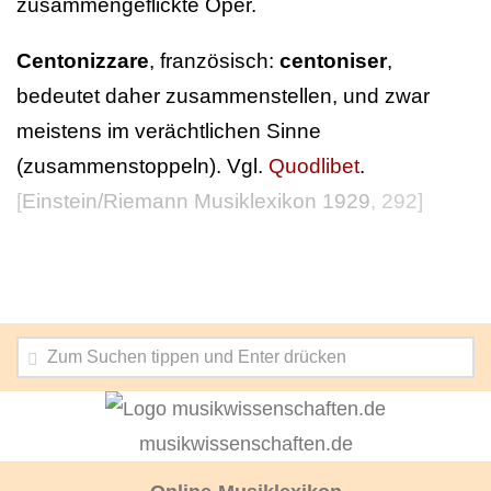
zusammengeflickte Oper.
Centonizzare
, französisch:
centoniser
,
bedeutet daher zusammenstellen, und zwar
meistens im verächtlichen Sinne
(zusammenstoppeln). Vgl.
Quodlibet
.
[
Einstein/Riemann Musiklexikon 1929
, 292]
musikwissenschaften.de