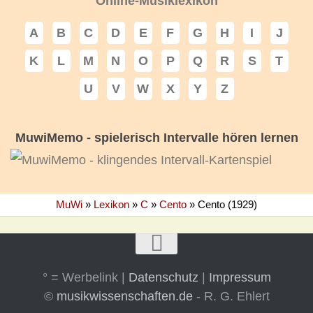
Online-Musiklexikon
A
B
C
D
E
F
G
H
I
J
K
L
M
N
O
P
Q
R
S
T
U
V
W
X
Y
Z
MuwiMemo - spielerisch Intervalle hören lernen
MuWi
»
Lexikon
»
C
»
Cento
»
Cento (1929)
° = Werbelink |
Datenschutz
|
Impressum
©
musikwissenschaften.de
- R. G. Ehlert