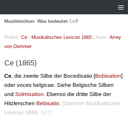
Musiklexikon: Was bedeutet
Ce
?
Rubrik:
Ce
/
Musikalisches Lexicon 1865
| Autor:
Arrey
von Dommer
Ce (1865)
Ce
, die zweite Silbe der Bocedisatio [
Bobisation
]
oder voces belgicae. Siehe Belgische Silben
und
Solmisation
. Ebenso die dritte Silbe der
Hitzlerschen
Bebisatio
.
[
Dommer Musikalisches
Lexicon 1865
, 147]