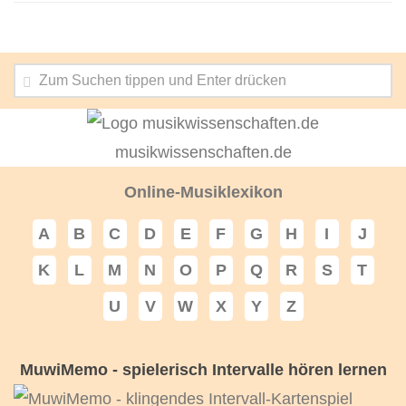
musikwissenschaften.de
Online-Musiklexikon
A
B
C
D
E
F
G
H
I
J
K
L
M
N
O
P
Q
R
S
T
U
V
W
X
Y
Z
MuwiMemo - spielerisch Intervalle hören lernen