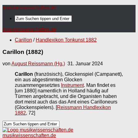
musikwissenschaften.de
musikwissenschaften.de
Carillon
/
Handlexikon Tonkunst 1882
Carillon (1882)
von
August Reissmann (Hg.)
31. Januar 2024
Carillon
(französisch), Glockenspiel (Campanett),
ein aus abgestimmten Glocken
zusammengesetztes
Instrument
. Man findet es
[um 1880] namentlich in Holland häufig auf
Türmen angebracht, und die Organisten haben
dort meist auch das das Amt eines Carilloneurs
(Glockenspielers).
[
Reissmann Handlexikon
1882
, 72]
musikwissenschaften.de