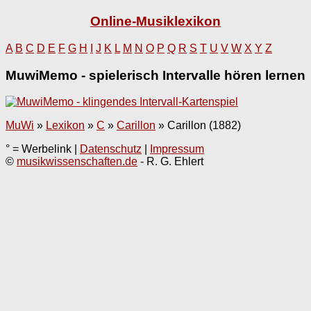
Online-Musiklexikon
A
B
C
D
E
F
G
H
I
J
K
L
M
N
O
P
Q
R
S
T
U
V
W
X
Y
Z
MuwiMemo - spielerisch Intervalle hören lernen
MuWi
»
Lexikon
»
C
»
Carillon
»
Carillon (1882)
° = Werbelink |
Datenschutz
|
Impressum
©
musikwissenschaften.de
- R. G. Ehlert