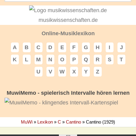
musikwissenschaften.de
Online-Musiklexikon
A
B
C
D
E
F
G
H
I
J
K
L
M
N
O
P
Q
R
S
T
U
V
W
X
Y
Z
MuwiMemo - spielerisch Intervalle hören lernen
MuWi
»
Lexikon
»
C
»
Cantino
»
Cantino (1929)