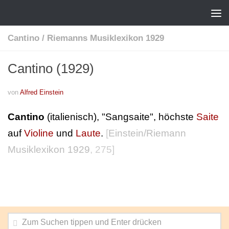
Cantino
/
Riemanns Musiklexikon 1929
Cantino (1929)
von
Alfred Einstein
Cantino
(italienisch), "Sangsaite", höchste
Saite
auf
Violine
und
Laute
.
[
Einstein/Riemann
Musiklexikon 1929
, 275]