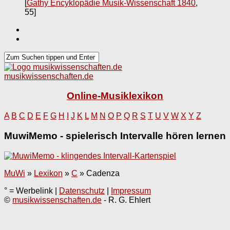
[
Gathy Encyklopädie Musik-Wissenschaft 1840
,
55]
musikwissenschaften.de
Online-Musiklexikon
A
B
C
D
E
F
G
H
I
J
K
L
M
N
O
P
Q
R
S
T
U
V
W
X
Y
Z
MuwiMemo - spielerisch Intervalle hören lernen
MuWi
»
Lexikon
»
C
»
Cadenza
° = Werbelink |
Datenschutz
|
Impressum
©
musikwissenschaften.de
- R. G. Ehlert