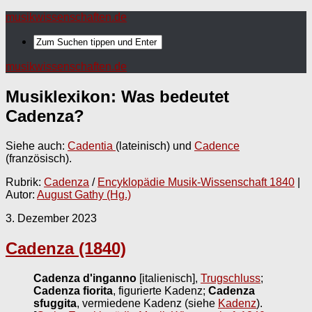
musikwissenschaften.de
musikwissenschaften.de
Musiklexikon: Was bedeutet
Cadenza
?
Siehe auch:
Cadentia
(lateinisch) und
Cadence
(französisch).
Rubrik:
Cadenza
/
Encyklopädie Musik-Wissenschaft 1840
|
Autor:
August Gathy (Hg.)
3. Dezember 2023
Cadenza (1840)
Cadenza d'inganno
[italienisch],
Trugschluss
;
Cadenza fiorita
, figurierte Kadenz;
Cadenza
sfuggita
, vermiedene Kadenz (siehe
Kadenz
).