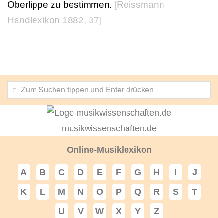
Oberlippe zu bestimmen.
[
Reissmann
Handlexikon 1882
, 37]
musikwissenschaften.de
Online-Musiklexikon
A
B
C
D
E
F
G
H
I
J
K
L
M
N
O
P
Q
R
S
T
U
V
W
X
Y
Z