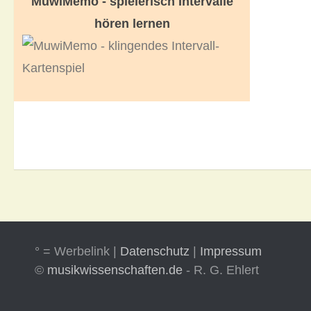
MuwiMemo - spielerisch Intervalle
hören lernen
° = Werbelink |
Datenschutz
|
Impressum
©
musikwissenschaften.de
- R. G. Ehlert