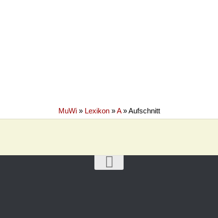
MuWi
»
Lexikon
»
A
»
Aufschnitt