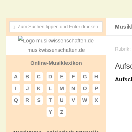
Musik
Rubrik:
musikwissenschaften.de
Online-Musiklexikon
Aufsc
A
B
C
D
E
F
G
H
Aufsch
I
J
K
L
M
N
O
P
Q
R
S
T
U
V
W
X
Y
Z