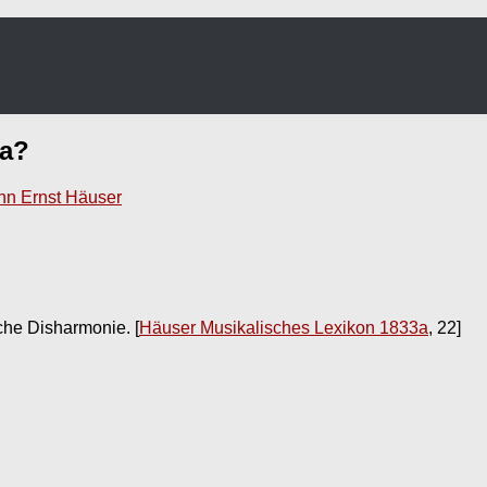
a
?
nn Ernst Häuser
iche Disharmonie.
[
Häuser Musikalisches Lexikon 1833a
, 22]