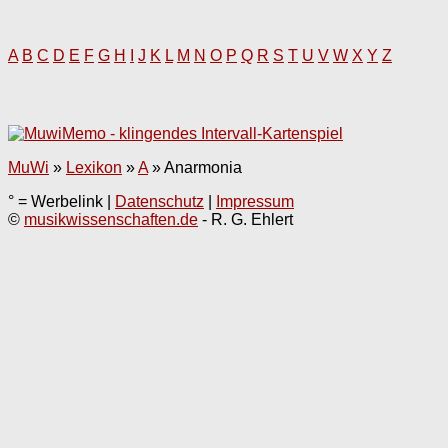
A
B
C
D
E
F
G
H
I
J
K
L
M
N
O
P
Q
R
S
T
U
V
W
X
Y
Z
MuWi
»
Lexikon
»
A
»
Anarmonia
° = Werbelink |
Datenschutz
|
Impressum
©
musikwissenschaften.de
- R. G. Ehlert