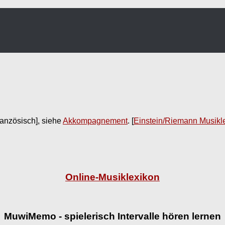
ranzösisch], siehe
Akkompagnement
.
[
Einstein/Riemann Musikl
Online-Musiklexikon
MuwiMemo - spielerisch Intervalle hören lernen