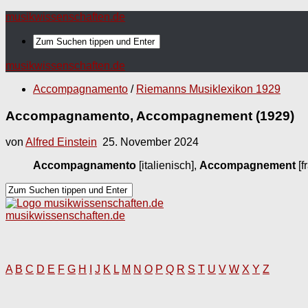
musikwissenschaften.de
musikwissenschaften.de
Accompagnamento
/
Riemanns Musiklexikon 1929
Accompagnamento, Accompagnement (1929)
von
Alfred Einstein
25. November 2024
Accompagnamento
[italienisch],
Accompagnement
[f
musikwissenschaften.de
A
B
C
D
E
F
G
H
I
J
K
L
M
N
O
P
Q
R
S
T
U
V
W
X
Y
Z