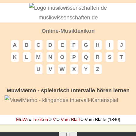
musikwissenschaften.de
Online-Musiklexikon
A
B
C
D
E
F
G
H
I
J
K
L
M
N
O
P
Q
R
S
T
U
V
W
X
Y
Z
MuwiMemo - spielerisch Intervalle hören lernen
MuWi
»
Lexikon
»
V
»
Vom Blatt
»
Vom Blatte (1840)