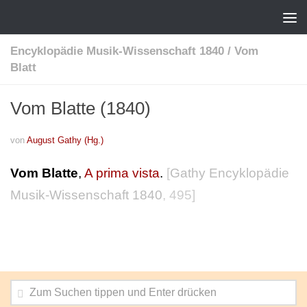
Encyklopädie Musik-Wissenschaft 1840
/
Vom
Blatt
Vom Blatte (1840)
von
August Gathy (Hg.)
Vom Blatte
,
A prima vista
.
[
Gathy Encyklopädie
Musik-Wissenschaft 1840
, 495]