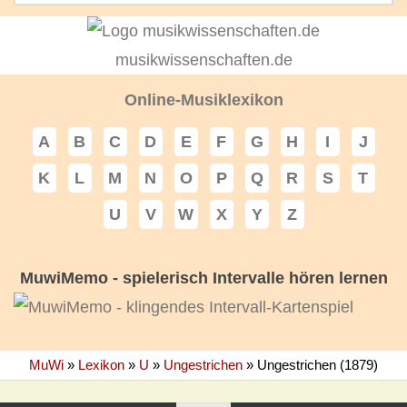
musikwissenschaften.de
Online-Musiklexikon
A
B
C
D
E
F
G
H
I
J
K
L
M
N
O
P
Q
R
S
T
U
V
W
X
Y
Z
MuwiMemo - spielerisch Intervalle hören lernen
MuWi
»
Lexikon
»
U
»
Ungestrichen
»
Ungestrichen (1879)