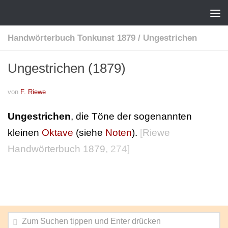
Handwörterbuch Tonkunst 1879
/
Ungestrichen
Ungestrichen (1879)
von
F. Riewe
Ungestrichen
, die Töne der sogenannten
kleinen
Oktave
(siehe
Noten
).
[
Riewe
Handwörterbuch 1879
, 274]