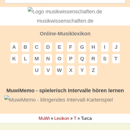
musikwissenschaften.de
Online-Musiklexikon
A
B
C
D
E
F
G
H
I
J
K
L
M
N
O
P
Q
R
S
T
U
V
W
X
Y
Z
MuwiMemo - spielerisch Intervalle hören lernen
MuWi
»
Lexikon
»
T
»
Turca