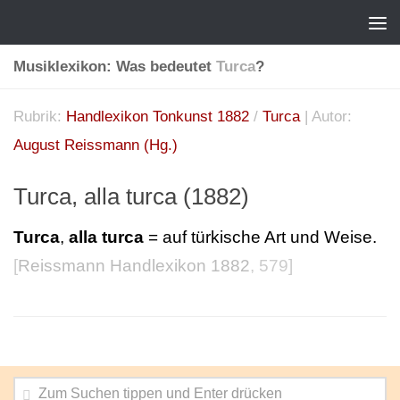
Musiklexikon: Was bedeutet
Turca
?
Rubrik:
Handlexikon Tonkunst 1882
/
Turca
| Autor:
August Reissmann (Hg.)
Turca, alla turca (1882)
Turca
,
alla turca
= auf türkische Art und Weise.
[
Reissmann Handlexikon 1882
, 579]