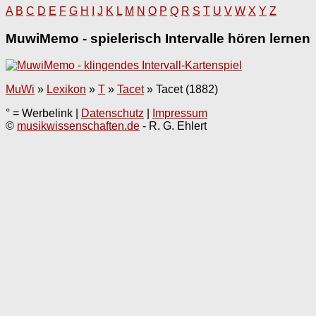
A
B
C
D
E
F
G
H
I
J
K
L
M
N
O
P
Q
R
S
T
U
V
W
X
Y
Z
MuwiMemo - spielerisch Intervalle hören lernen
MuWi
»
Lexikon
»
T
»
Tacet
»
Tacet (1882)
° = Werbelink |
Datenschutz
|
Impressum
©
musikwissenschaften.de
- R. G. Ehlert