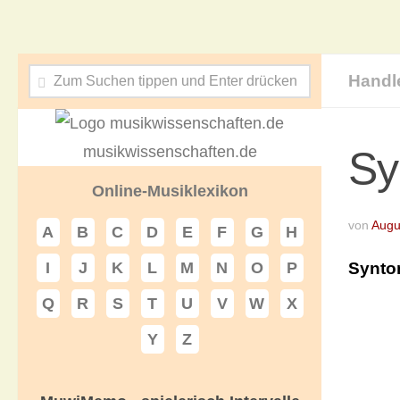
Handl
musikwissenschaften.de
Sy
Online-Musiklexikon
von
Augu
A
B
C
D
E
F
G
H
Synto
I
J
K
L
M
N
O
P
Q
R
S
T
U
V
W
X
Y
Z