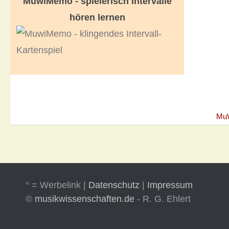
MuwiMemo - spielerisch Intervalle
hören lernen
Mu
° = Werbelink |
Datenschutz
|
Impressum
©
musikwissenschaften.de
- R. G. Ehlert