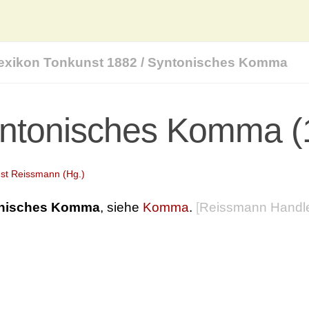
exikon Tonkunst 1882
/
Syntonisches Komma
ntonisches Komma (
st Reissmann (Hg.)
nisches Komma
, siehe
Komma
.
[
Reissmann Handl