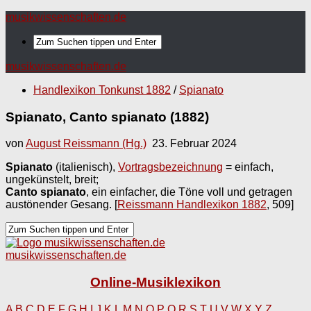
musikwissenschaften.de
musikwissenschaften.de
Handlexikon Tonkunst 1882
/
Spianato
Spianato, Canto spianato (1882)
von
August Reissmann (Hg.)
23. Februar 2024
Spianato
(italienisch),
Vortragsbezeichnung
= einfach,
ungekünstelt, breit;
Canto spianato
, ein einfacher, die Töne voll und getragen
austönender Gesang.
[
Reissmann Handlexikon 1882
, 509]
musikwissenschaften.de
Online-Musiklexikon
A
B
C
D
E
F
G
H
I
J
K
L
M
N
O
P
Q
R
S
T
U
V
W
X
Y
Z