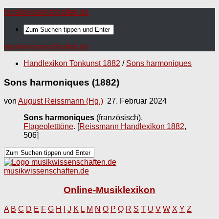
musikwissenschaften.de
musikwissenschaften.de
Handlexikon Tonkunst 1882
/
Sons harmoniques
Sons harmoniques (1882)
von
August Reissmann (Hg.)
27. Februar 2024
Sons harmoniques
(französisch),
Flageoletttöne
.
[
Reissmann Handlexikon 1882
,
506]
musikwissenschaften.de
Online-Musiklexikon
A
B
C
D
E
F
G
H
I
J
K
L
M
N
O
P
Q
R
S
T
U
V
W
X
Y
Z