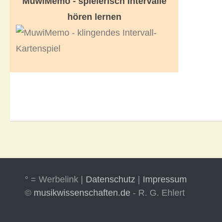
MuwiMemo - spielerisch Intervalle
hören lernen
° = Werbelink |
Datenschutz
|
Impressum
©
musikwissenschaften.de
- R. G. Ehlert