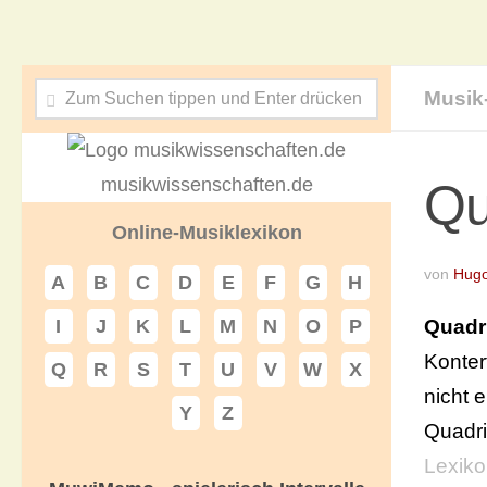
Musik
musikwissenschaften.de
Qu
Online-Musiklexikon
von
Hug
A
B
C
D
E
F
G
H
Quadri
I
J
K
L
M
N
O
P
Konter
Q
R
S
T
U
V
W
X
nicht 
Y
Z
Quadri
Lexik