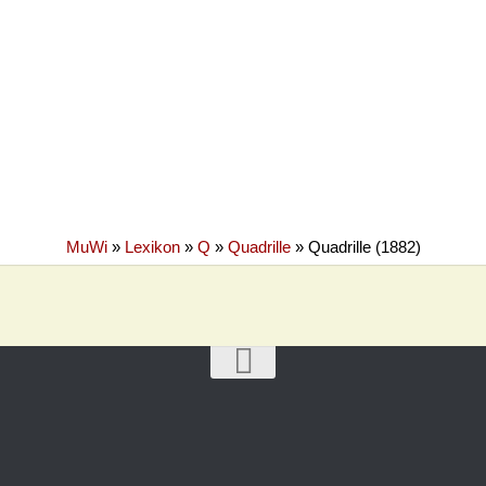
MuWi
»
Lexikon
»
Q
»
Quadrille
»
Quadrille (1882)