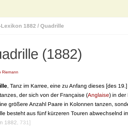
-Lexikon 1882
/
Quadrille
adrille (1882)
o Riemann
lle
, Tanz im Karree, eine zu Anfang dieses [des 19
tanzes, der sich von der Française (
Anglaise
) in de
eine größere Anzahl Paare in Kolonnen tanzen, sonder
lle besteht aus fünf kürzeren Touren abwechselnd 
on 1882
, 731]