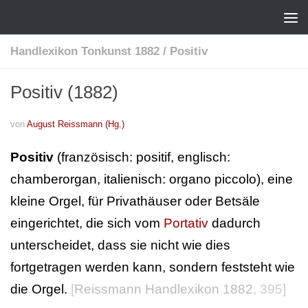
Handlexikon Tonkunst 1882
/
Positiv
Positiv (1882)
von
August Reissmann (Hg.)
Positiv
(französisch: positif, englisch:
chamberorgan, italienisch: organo piccolo), eine
kleine Orgel, für Privathäuser oder Betsäle
eingerichtet, die sich vom
Portativ
dadurch
unterscheidet, dass sie nicht wie dies
fortgetragen werden kann, sondern feststeht wie
die Orgel.
[
Reissmann Handlexikon 1882
, 395]