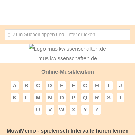
musikwissenschaften.de
Online-Musiklexikon
A
B
C
D
E
F
G
H
I
J
K
L
M
N
O
P
Q
R
S
T
U
V
W
X
Y
Z
MuwiMemo - spielerisch Intervalle hören lernen