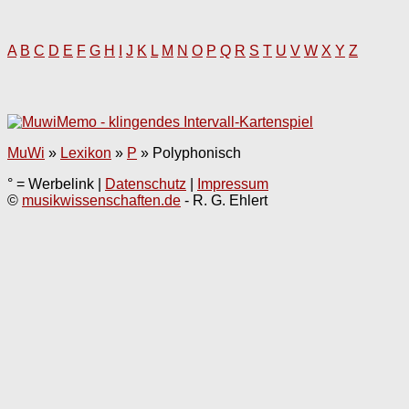
A
B
C
D
E
F
G
H
I
J
K
L
M
N
O
P
Q
R
S
T
U
V
W
X
Y
Z
MuWi
»
Lexikon
»
P
»
Polyphonisch
° = Werbelink |
Datenschutz
|
Impressum
©
musikwissenschaften.de
- R. G. Ehlert