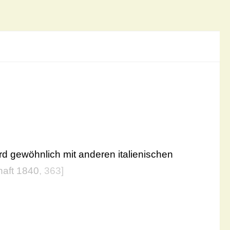
wird gewöhnlich mit anderen italienischen
aft 1840
, 363]