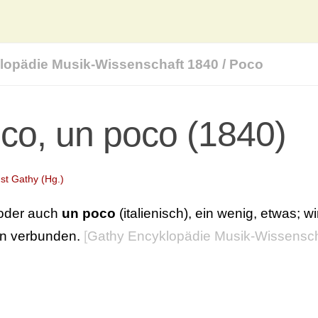
lopädie Musik-Wissenschaft 1840
/
Poco
co, un poco (1840)
st Gathy (Hg.)
oder auch
un poco
(italienisch), ein wenig, etwas; 
rn verbunden.
[
Gathy Encyklopädie Musik-Wissensch