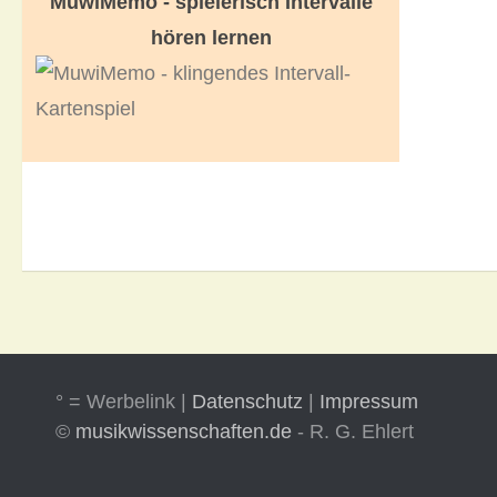
MuwiMemo - spielerisch Intervalle
hören lernen
° = Werbelink |
Datenschutz
|
Impressum
©
musikwissenschaften.de
- R. G. Ehlert