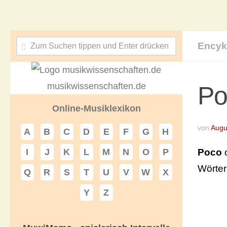
Encyk
musikwissenschaften.de
Po
Online-Musiklexikon
von
Augu
A
B
C
D
E
F
G
H
Poco
I
J
K
L
M
N
O
P
Wörte
Q
R
S
T
U
V
W
X
Y
Z