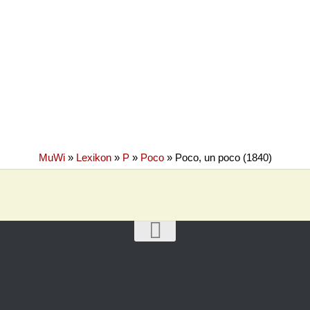
MuWi
»
Lexikon
»
P
»
Poco
»
Poco, un poco (1840)