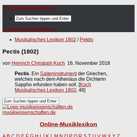
musikwissenschaften.de
musikwissenschaften.de
Musikalisches Lexikon 1802
/
Pektis
Pectis (1802)
von
Heinrich Christoph Koch
16. November 2018
Pectis
. Ein
Saiteninstrument
der Griechen,
welches nach dem Athenäus die Dichterin
Sappho erfunden haben soll.
[
Koch
Musikalisches Lexikon 1802
, 48]
musikwissenschaften.de
Online-Musiklexikon
A
B
C
D
E
F
G
H
I
J
K
L
M
N
O
P
Q
R
S
T
U
V
W
X
Y
Z