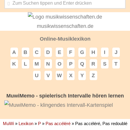
musikwissenschaften.de
Online-Musiklexikon
A
B
C
D
E
F
G
H
I
J
K
L
M
N
O
P
Q
R
S
T
U
V
W
X
Y
Z
MuwiMemo - spielerisch Intervalle hören lernen
MuWi
»
Lexikon
»
P
»
Pas accéléré
»
Pas accéléré, Pas redoublé