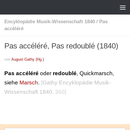
Encyklopädie Musik-Wissenschaft 1840
/
Pas
accéléré
Pas accéléré, Pas redoublé (1840)
von
August Gathy (Hg.)
Pas accéléré
oder
redoublé
, Quickmarsch,
siehe
Marsch
.
[
Gathy Encyklopädie Musik-
Wissenschaft 1840
, 350]