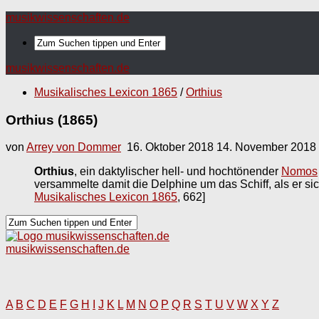
musikwissenschaften.de
musikwissenschaften.de
Musikalisches Lexicon 1865
/
Orthius
Orthius (1865)
von
Arrey von Dommer
16. Oktober 2018
14. November 2018
Orthius
, ein daktylischer hell- und hochtönender
Nomos
versammelte damit die Delphine um das Schiff, als er si
Musikalisches Lexicon 1865
, 662]
musikwissenschaften.de
A
B
C
D
E
F
G
H
I
J
K
L
M
N
O
P
Q
R
S
T
U
V
W
X
Y
Z