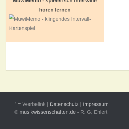
MuwiMemo - spielerisch Intervalle
hören lernen
° = Werbelink |
Datenschutz
|
Impressum
©
musikwissenschaften.de
- R. G. Ehlert