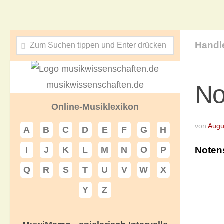
Handl
musikwissenschaften.de
No
Online-Musiklexikon
von
Augu
A
B
C
D
E
F
G
H
Noten
I
J
K
L
M
N
O
P
Q
R
S
T
U
V
W
X
Y
Z