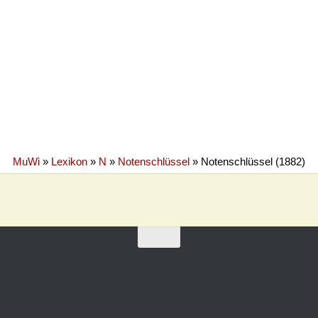
MuWi
»
Lexikon
»
N
»
Notenschlüssel
»
Notenschlüssel (1882)