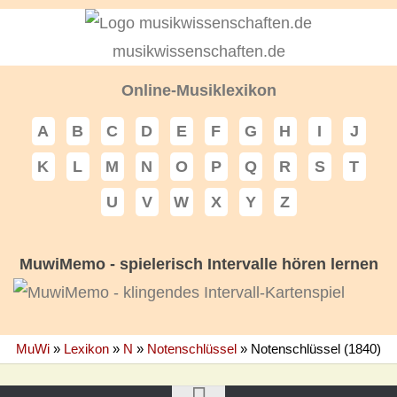
musikwissenschaften.de
Online-Musiklexikon
A
B
C
D
E
F
G
H
I
J
K
L
M
N
O
P
Q
R
S
T
U
V
W
X
Y
Z
MuwiMemo - spielerisch Intervalle hören lernen
MuWi
»
Lexikon
»
N
»
Notenschlüssel
»
Notenschlüssel (1840)