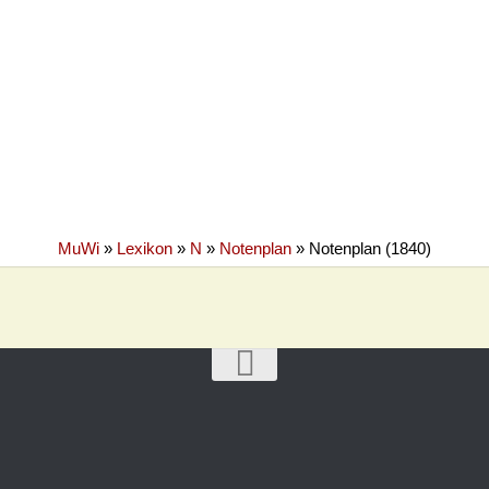
MuWi
»
Lexikon
»
N
»
Notenplan
»
Notenplan (1840)