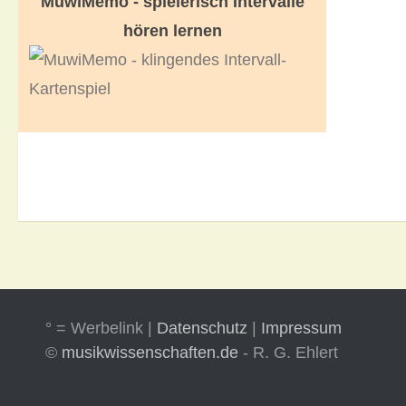
MuwiMemo - spielerisch Intervalle
hören lernen
° = Werbelink |
Datenschutz
|
Impressum
©
musikwissenschaften.de
- R. G. Ehlert