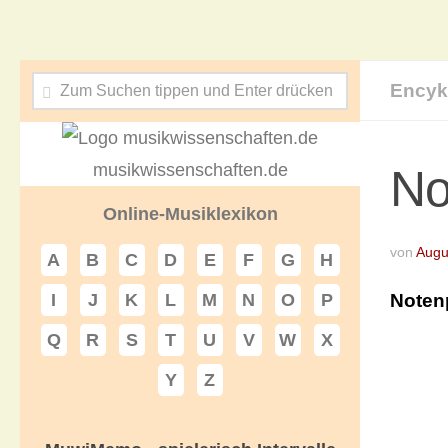
Encyk
musikwissenschaften.de
No
Online-Musiklexikon
von
Augu
A
B
C
D
E
F
G
H
Noten
I
J
K
L
M
N
O
P
Q
R
S
T
U
V
W
X
Y
Z