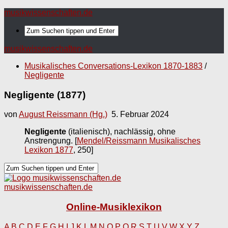
musikwissenschaften.de
musikwissenschaften.de
Musikalisches Conversations-Lexikon 1870-1883
/
Negligente
Negligente (1877)
von
August Reissmann (Hg.)
5. Februar 2024
Negligente
(italienisch), nachlässig, ohne
Anstrengung.
[
Mendel/Reissmann Musikalisches
Lexikon 1877
, 250]
musikwissenschaften.de
Online-Musiklexikon
A
B
C
D
E
F
G
H
I
J
K
L
M
N
O
P
Q
R
S
T
U
V
W
X
Y
Z