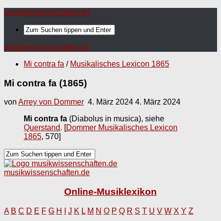
musikwissenschaften.de
musikwissenschaften.de
Mi contra fa
/
Musikalisches Lexicon 1865
Mi contra fa (1865)
von
Arrey von Dommer
4. März 2024
4. März 2024
Mi contra fa
(Diabolus in musica), siehe
Querstand
.
[
Dommer Musikalisches Lexicon
1865
, 570]
musikwissenschaften.de
Online-Musiklexikon
A
B
C
D
E
F
G
H
I
J
K
L
M
N
O
P
Q
R
S
T
U
V
W
X
Y
Z