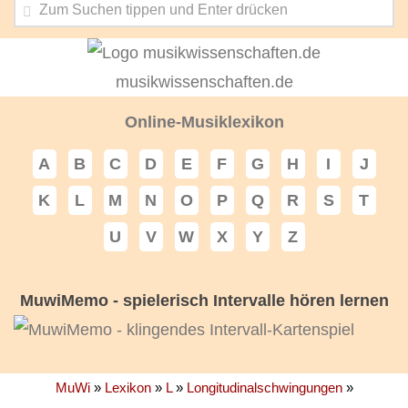
musikwissenschaften.de
Online-Musiklexikon
A
B
C
D
E
F
G
H
I
J
K
L
M
N
O
P
Q
R
S
T
U
V
W
X
Y
Z
MuwiMemo - spielerisch Intervalle hören lernen
MuWi
»
Lexikon
»
L
»
Longitudinalschwingungen
»