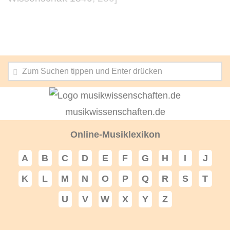
musikwissenschaften.de
Online-Musiklexikon
A
B
C
D
E
F
G
H
I
J
K
L
M
N
O
P
Q
R
S
T
U
V
W
X
Y
Z