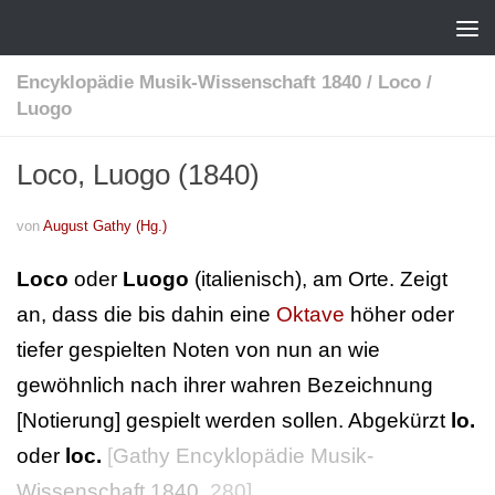
Encyklopädie Musik-Wissenschaft 1840
/
Loco
/
Luogo
Loco, Luogo (1840)
von
August Gathy (Hg.)
Loco
oder
Luogo
(italienisch), am Orte. Zeigt
an, dass die bis dahin eine
Oktave
höher oder
tiefer gespielten Noten von nun an wie
gewöhnlich nach ihrer wahren Bezeichnung
[Notierung] gespielt werden sollen. Abgekürzt
lo.
oder
loc.
[
Gathy Encyklopädie Musik-
Wissenschaft 1840
, 280]