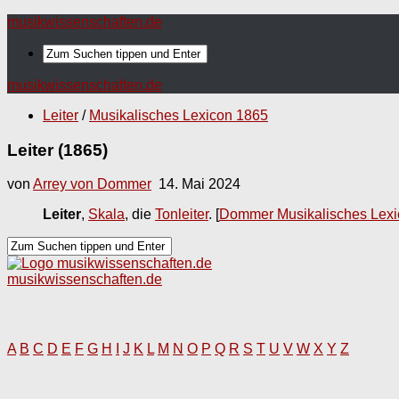
musikwissenschaften.de
musikwissenschaften.de
Leiter
/
Musikalisches Lexicon 1865
Leiter (1865)
von
Arrey von Dommer
14. Mai 2024
Leiter
,
Skala
, die
Tonleiter
.
[
Dommer Musikalisches Lexi
musikwissenschaften.de
A
B
C
D
E
F
G
H
I
J
K
L
M
N
O
P
Q
R
S
T
U
V
W
X
Y
Z