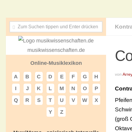
Kontr
musikwissenschaften.de
Co
Online-Musiklexikon
von
Arre
A
B
C
D
E
F
G
H
Contr
I
J
K
L
M
N
O
P
Pfeife
Q
R
S
T
U
V
W
X
Schwin
Y
Z
(groß 
Oktave