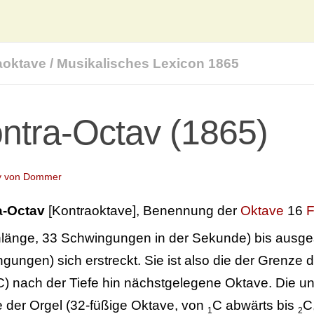
aoktave
/
Musikalisches Lexicon 1865
ntra-Octav (1865)
y von Dommer
a-Octav
[Kontraoktave], Benennung der
Oktave
16
F
nlänge, 33 Schwingungen in der Sekunde) bis ausges
gungen) sich erstreckt. Sie ist also die der Gren
C) nach der Tiefe hin nächstgelegene Oktave. Die unt
 der Orgel (32-füßige Oktave, von
C abwärts bis
C
1
2