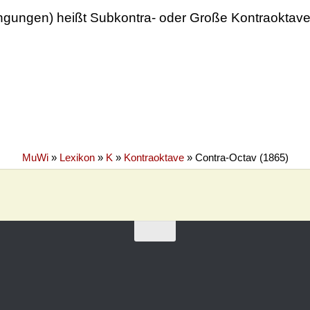
gungen) heißt Subkontra- oder Große Kontraoktav
MuWi
»
Lexikon
»
K
»
Kontraoktave
»
Contra-Octav (1865)