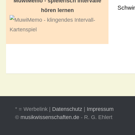
MuwiMemo - spielerisch Intervalle
Schwin
hören lernen
° = Werbelink |
Datenschutz
|
Impressum
©
musikwissenschaften.de
- R. G. Ehlert