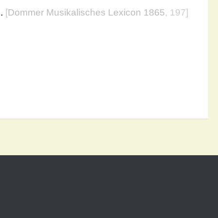
e.
[
Dommer Musikalisches Lexicon 1865
, 197]