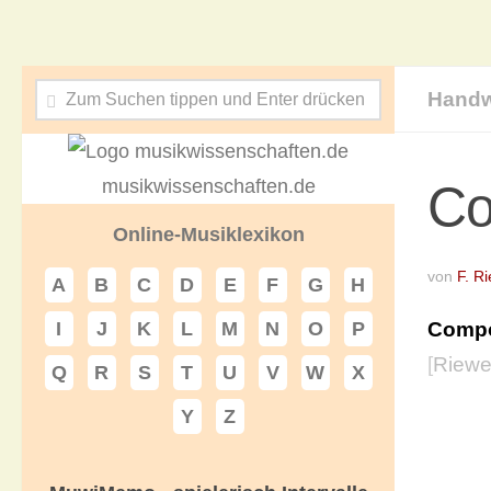
Handw
musikwissenschaften.de
Co
Online-Musiklexikon
von
F. R
A
B
C
D
E
F
G
H
Compo
I
J
K
L
M
N
O
P
[
Riewe
Q
R
S
T
U
V
W
X
Y
Z