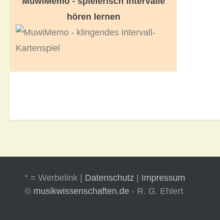
MuwiMemo - spielerisch Intervalle
hören lernen
° = Werbelink |
Datenschutz
|
Impressum
©
musikwissenschaften.de
- R. G. Ehlert