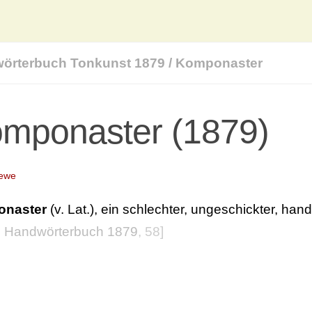
örterbuch Tonkunst 1879
/
Komponaster
mponaster (1879)
iewe
naster
(v. Lat.), ein schlechter, ungeschickter, h
 Handwörterbuch 1879
, 58]