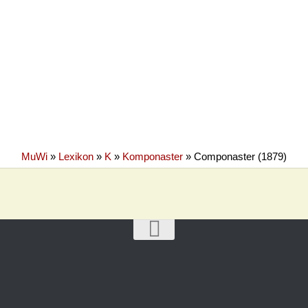
MuWi
»
Lexikon
»
K
»
Komponaster
»
Componaster (1879)