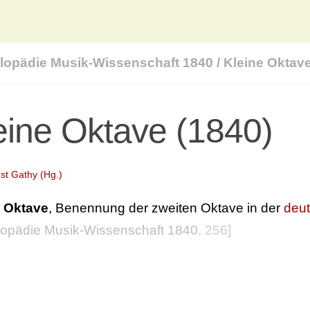
lopädie Musik-Wissenschaft 1840
/
Kleine Oktav
eine Oktave (1840)
st Gathy (Hg.)
e Oktave
, Benennung der zweiten Oktave in der
deut
opädie Musik-Wissenschaft 1840
, 256]