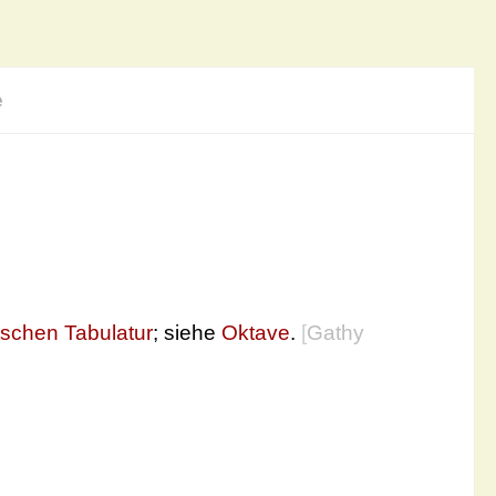
e
schen Tabulatur
; siehe
Oktave
.
[
Gathy