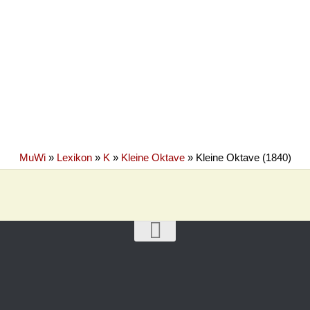
MuWi
»
Lexikon
»
K
»
Kleine Oktave
»
Kleine Oktave (1840)