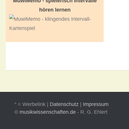
MuwiMemo - spielerisch Intervalle
hören lernen
° = Werbelink |
Datenschutz
|
Impressum
©
musikwissenschaften.de
- R. G. Ehlert