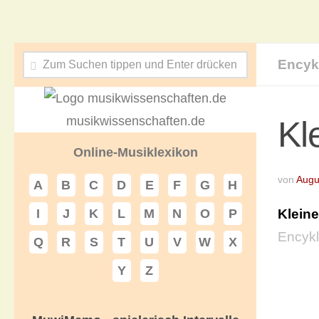
Encyk
musikwissenschaften.de
Kl
Online-Musiklexikon
von
Augu
A
B
C
D
E
F
G
H
Klein
I
J
K
L
M
N
O
P
Encykl
Q
R
S
T
U
V
W
X
Y
Z