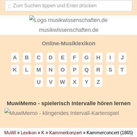
musikwissenschaften.de
Online-Musiklexikon
A
B
C
D
E
F
G
H
I
J
K
L
M
N
O
P
Q
R
S
T
U
V
W
X
Y
Z
MuwiMemo - spielerisch Intervalle hören lernen
MuWi
»
Lexikon
»
K
»
Kammerkonzert
»
Kammerconcert (1865)