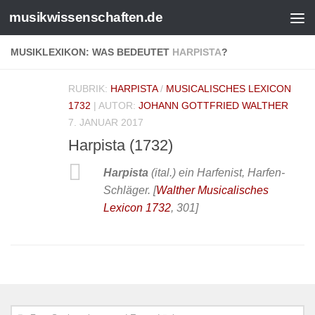
musikwissenschaften.de
MUSIKLEXIKON: WAS BEDEUTET
HARPISTA
?
RUBRIK:
HARPISTA
/
MUSICALISCHES LEXICON
1732
| AUTOR:
JOHANN GOTTFRIED WALTHER
7. JANUAR 2017
Harpista (1732)
Harpista
(ital.) ein Harfenist, Harfen-
Schläger.
[
Walther Musicalisches
Lexicon 1732
, 301]