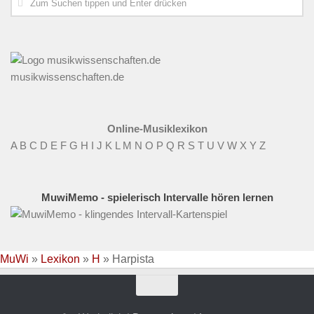
musikwissenschaften.de
Online-Musiklexikon
A
B
C
D
E
F
G
H
I
J
K
L
M
N
O
P
Q
R
S
T
U
V
W
X
Y
Z
MuwiMemo - spielerisch Intervalle hören lernen
MuWi
»
Lexikon
»
H
»
Harpista