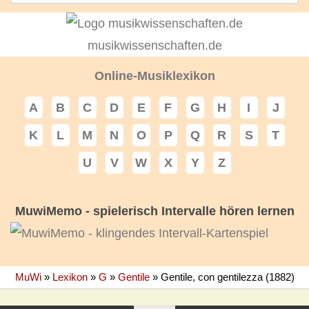
musikwissenschaften.de
Online-Musiklexikon
A
B
C
D
E
F
G
H
I
J
K
L
M
N
O
P
Q
R
S
T
U
V
W
X
Y
Z
MuwiMemo - spielerisch Intervalle hören lernen
MuWi
»
Lexikon
»
G
»
Gentile
»
Gentile, con gentilezza (1882)