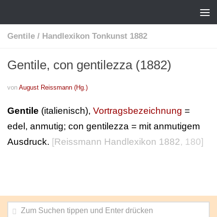
Gentile
/
Handlexikon Tonkunst 1882
Gentile, con gentilezza (1882)
von
August Reissmann (Hg.)
Gentile
(italienisch),
Vortragsbezeichnung
=
edel, anmutig; con gentilezza = mit anmutigem
Ausdruck.
[
Reissmann Handlexikon 1882
, 180]