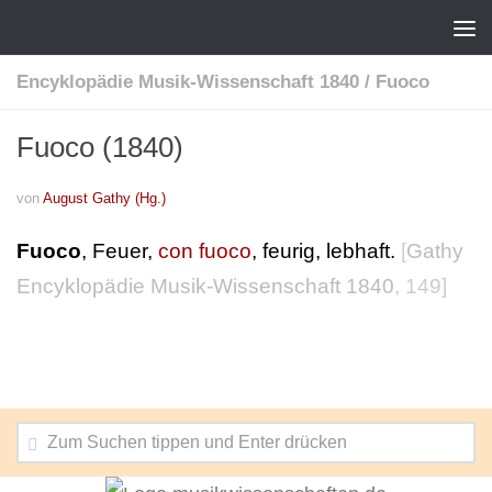
Encyklopädie Musik-Wissenschaft 1840
/
Fuoco
Fuoco (1840)
von
August Gathy (Hg.)
Fuoco
, Feuer,
con fuoco
, feurig, lebhaft.
[
Gathy
Encyklopädie Musik-Wissenschaft 1840
, 149]