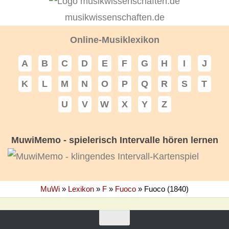
musikwissenschaften.de
Online-Musiklexikon
A
B
C
D
E
F
G
H
I
J
K
L
M
N
O
P
Q
R
S
T
U
V
W
X
Y
Z
MuwiMemo - spielerisch Intervalle hören lernen
MuWi
»
Lexikon
»
F
»
Fuoco
»
Fuoco (1840)