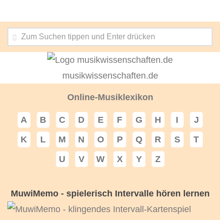
musikwissenschaften.de
Online-Musiklexikon
A
B
C
D
E
F
G
H
I
J
K
L
M
N
O
P
Q
R
S
T
U
V
W
X
Y
Z
MuwiMemo - spielerisch Intervalle hören lernen