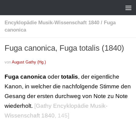
Encyklopädie Musik-Wissenschaft 1840
/
Fuga
canonica
Fuga canonica, Fuga totalis (1840)
von
August Gathy (Hg.)
Fuga canonica
oder
totalis
, der eigentliche
Kanon, in welcher die nachfolgende Stimme den
Gesang der ersten durchweg von Note zu Note
wiederholt.
[
Gathy Encyklopädie Musik-
Wissenschaft 1840
, 145]