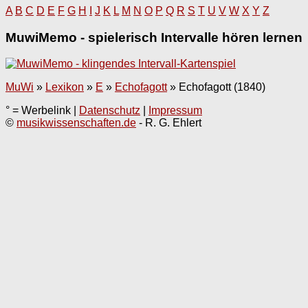
A
B
C
D
E
F
G
H
I
J
K
L
M
N
O
P
Q
R
S
T
U
V
W
X
Y
Z
MuwiMemo - spielerisch Intervalle hören lernen
MuWi
»
Lexikon
»
E
»
Echofagott
»
Echofagott (1840)
° = Werbelink |
Datenschutz
|
Impressum
©
musikwissenschaften.de
- R. G. Ehlert