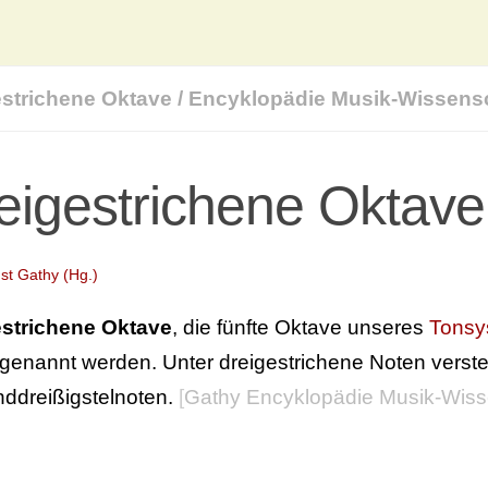
estrichene Oktave
/
Encyklopädie Musik-Wissensc
eigestrichene Oktave
st Gathy (Hg.)
estrichene Oktave
, die fünfte Oktave unseres
Tonsy
genannt werden. Unter dreigestrichene Noten verst
ddreißigstelnoten.
[
Gathy Encyklopädie Musik-Wiss