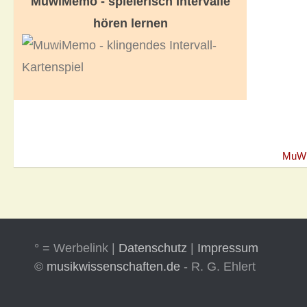
MuwiMemo - spielerisch Intervalle
hören lernen
MuW
° = Werbelink |
Datenschutz
|
Impressum
©
musikwissenschaften.de
- R. G. Ehlert