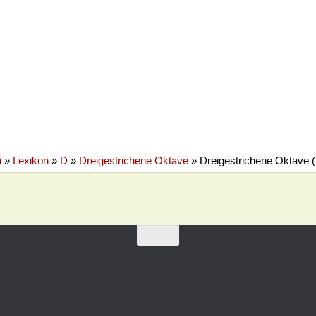
i
»
Lexikon
»
D
»
Dreigestrichene Oktave
»
Dreigestrichene Oktave 