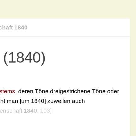
haft 1840
 (1840)
stems
, deren Töne dreigestrichene Töne oder
eht man [um 1840] zuweilen auch
enschaft 1840
, 103]