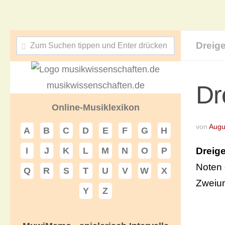
Dreig
musikwissenschaften.de
Dr
Online-Musiklexikon
von
Augu
A
B
C
D
E
F
G
H
Dreig
I
J
K
L
M
N
O
P
Noten 
Q
R
S
T
U
V
W
X
Zweiun
Y
Z